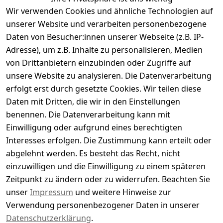
Wir verwenden Cookies und ähnliche Technologien auf
Kundenbewertungen
unserer Website und verarbeiten personenbezogene
Daten von Besucher:innen unserer Webseite (z.B. IP-
Durchschnittliche Bewertung
Adresse), um z.B. Inhalte zu personalisieren, Medien
0
von Drittanbietern einzubinden oder Zugriffe auf
Basierend auf 0 Bewertung(en)
unsere Website zu analysieren. Die Datenverarbeitung
Bewertung abgeben
erfolgt erst durch gesetzte Cookies. Wir teilen diese
Daten mit Dritten, die wir in den Einstellungen
5
( 0 )
benennen. Die Datenverarbeitung kann mit
4
( 0 )
Einwilligung oder aufgrund eines berechtigten
3
( 0 )
Interesses erfolgen. Die Zustimmung kann erteilt oder
2
( 0 )
abgelehnt werden. Es besteht das Recht, nicht
1
( 0 )
einzuwilligen und die Einwilligung zu einem späteren
Zeitpunkt zu ändern oder zu widerrufen. Beachten Sie
Es hat noch niemand eine Bewertung für diesen
unser
Impressum
und weitere Hinweise zur
Artikel abgegeben
Verwendung personenbezogener Daten in unserer
Datenschutzerklärung
.