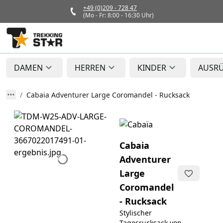
+49 (0)209 - 728 47
(Mo - Fr: 8:00 - 16:30 Uhr)
DAMEN
HERREN
KINDER
AUSR
Cabaia Adventurer Large Coromandel - Rucksack
Cabaia
Adventurer
Large
Coromandel
- Rucksack
Stylischer
Tagesrucksack von