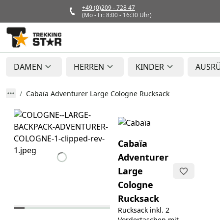
+49 (0)209 - 728 47
(Mo - Fr: 8:00 - 16:30 Uhr)
DAMEN
HERREN
KINDER
AUSR
Cabaïa Adventurer Large Cologne Rucksack
Cabaïa
Adventurer
Large
Cologne
Rucksack
Rucksack inkl. 2
Vordertaschen mit