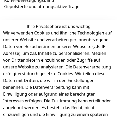
Koffer-Befestigungsband
Gepolsterte und atmungsaktive Träger
Ihre Privatsphäre ist uns wichtig
Wir verwenden Cookies und ähnliche Technologien auf
Kundenbewertungen
unserer Website und verarbeiten personenbezogene
Daten von Besucher:innen unserer Webseite (z.B. IP-
Durchschnittliche Bewertung
Adresse), um z.B. Inhalte zu personalisieren, Medien
0
von Drittanbietern einzubinden oder Zugriffe auf
Basierend auf 0 Bewertung(en)
unsere Website zu analysieren. Die Datenverarbeitung
Bewertung abgeben
erfolgt erst durch gesetzte Cookies. Wir teilen diese
Daten mit Dritten, die wir in den Einstellungen
5
( 0 )
benennen. Die Datenverarbeitung kann mit
4
( 0 )
Einwilligung oder aufgrund eines berechtigten
3
( 0 )
Interesses erfolgen. Die Zustimmung kann erteilt oder
2
( 0 )
abgelehnt werden. Es besteht das Recht, nicht
1
( 0 )
einzuwilligen und die Einwilligung zu einem späteren