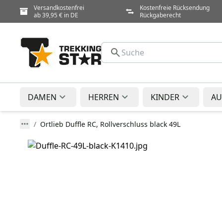
Versandkostenfrei
Kostenfreie Rücksendung
ab 39,95 € in DE
Rückgaberecht
DAMEN
HERREN
KINDER
AU
Ortlieb Duffle RC, Rollverschluss black 49L