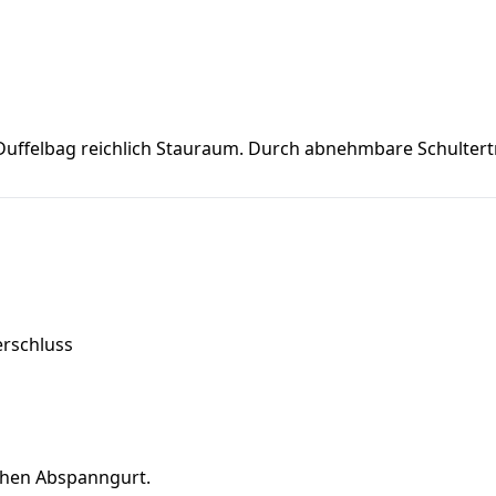
er Duffelbag reichlich Stauraum. Durch abnehmbare Schultert
erschluss
ichen Abspanngurt.