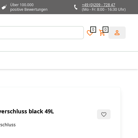
Über 100.000
+49 (0)209 - 728 47
positive Bewertungen
(Mo - Fr: 8:00 - 16:30 Uhr)
0
0
lverschluss black 49L
rschluss