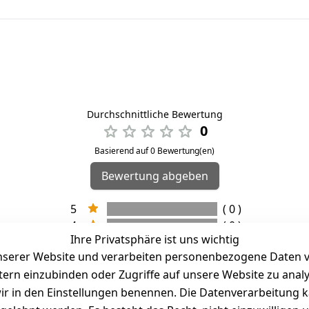
Durchschnittliche Bewertung
0
Basierend auf 0 Bewertung(en)
Bewertung abgeben
5
( 0 )
4
( 0 )
Ihre Privatsphäre ist uns wichtig
3
( 0 )
serer Website und verarbeiten personenbezogene Daten vo
2
( 0 )
etern einzubinden oder Zugriffe auf unsere Website zu anal
1
( 0 )
e wir in den Einstellungen benennen. Die Datenverarbeitung 