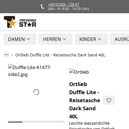
+49 (0)209 - 728 47
(Mo - Fr: 8:00 - 16:30 Uhr)
DAMEN
HERREN
KINDER
AUSR
Ortlieb Duffle Lite - Reisetasche Dark Sand 40L
Ortlieb
Duffle Lite -
Reisetasche
Dark Sand
40L
Leichte wasserdichte
Reisetasche von Ortlieb