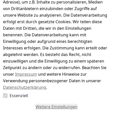
Adresse), um z.B. Inhalte zu personalisieren, Medien
0
von Drittanbietern einzubinden oder Zugriffe auf
Basierend auf 0 Bewertung(en)
unsere Website zu analysieren. Die Datenverarbeitung
Bewertung abgeben
erfolgt erst durch gesetzte Cookies. Wir teilen diese
Daten mit Dritten, die wir in den Einstellungen
5
( 0 )
benennen. Die Datenverarbeitung kann mit
4
( 0 )
Einwilligung oder aufgrund eines berechtigten
3
( 0 )
Interesses erfolgen. Die Zustimmung kann erteilt oder
2
( 0 )
abgelehnt werden. Es besteht das Recht, nicht
1
( 0 )
einzuwilligen und die Einwilligung zu einem späteren
Zeitpunkt zu ändern oder zu widerrufen. Beachten Sie
Es hat noch niemand eine Bewertung für diesen
unser
Impressum
und weitere Hinweise zur
Artikel abgegeben
Verwendung personenbezogener Daten in unserer
Datenschutzerklärung
.
Essenziell
EU-Verantwortliche Person - klicken Sie für Details
Weitere Einstellungen