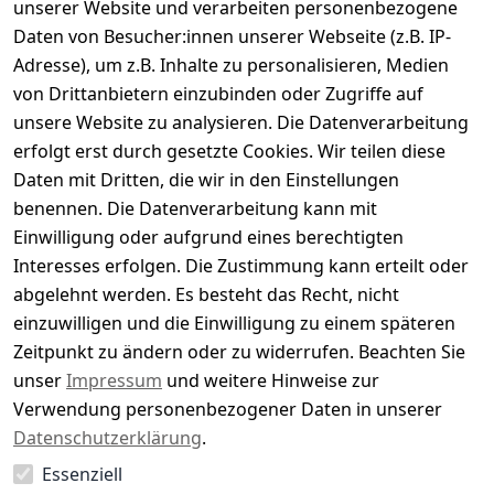
Kundenbewertungen
unserer Website und verarbeiten personenbezogene
Daten von Besucher:innen unserer Webseite (z.B. IP-
Durchschnittliche Bewertung
Adresse), um z.B. Inhalte zu personalisieren, Medien
0
von Drittanbietern einzubinden oder Zugriffe auf
Basierend auf 0 Bewertung(en)
unsere Website zu analysieren. Die Datenverarbeitung
Bewertung abgeben
erfolgt erst durch gesetzte Cookies. Wir teilen diese
Daten mit Dritten, die wir in den Einstellungen
5
( 0 )
benennen. Die Datenverarbeitung kann mit
4
( 0 )
Einwilligung oder aufgrund eines berechtigten
3
( 0 )
Interesses erfolgen. Die Zustimmung kann erteilt oder
2
( 0 )
abgelehnt werden. Es besteht das Recht, nicht
1
( 0 )
einzuwilligen und die Einwilligung zu einem späteren
Zeitpunkt zu ändern oder zu widerrufen. Beachten Sie
Es hat noch niemand eine Bewertung für diesen
unser
Impressum
und weitere Hinweise zur
Artikel abgegeben
Verwendung personenbezogener Daten in unserer
Datenschutzerklärung
.
Essenziell