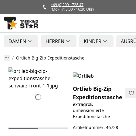
+49 (0)209 - 728 47
(Mo - Fr: 8:00 - 16:30 Uhr)
DAMEN
HERREN
KINDER
AUSR
Ortlieb Big-Zip Expeditionstasche
Ortlieb Big-Zip
Expeditionstasche
extragroß
dimensionierte
Expeditionstasche
Artikelnummer: 46728