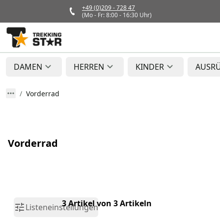
+49 (0)209 - 728 47
(Mo - Fr: 8:00 - 16:30 Uhr)
DAMEN
HERREN
KINDER
AUSR
Vorderrad
Vorderrad
3 Artikel von 3 Artikeln
Listeneinstellungen