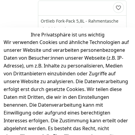
Ortlieb Fork-Pack 5,8L - Rahmentasche
ultraleichte Rahmentasche
Ihre Privatsphäre ist uns wichtig
55,00 €
*
Wir verwenden Cookies und ähnliche Technologien auf
Hinzufügen
unserer Website und verarbeiten personenbezogene
Daten von Besucher:innen unserer Webseite (z.B. IP-
Adresse), um z.B. Inhalte zu personalisieren, Medien
von Drittanbietern einzubinden oder Zugriffe auf
Ortlieb Fork-Pack Plus 5,8L -
unsere Website zu analysieren. Die Datenverarbeitung
Rahmentasche
erfolgt erst durch gesetzte Cookies. Wir teilen diese
ultraleichte Rahmentasche mit Rollverschluss
Daten mit Dritten, die wir in den Einstellungen
55,00 €
*
benennen. Die Datenverarbeitung kann mit
Hinzufügen
Einwilligung oder aufgrund eines berechtigten
Interesses erfolgen. Die Zustimmung kann erteilt oder
abgelehnt werden. Es besteht das Recht, nicht