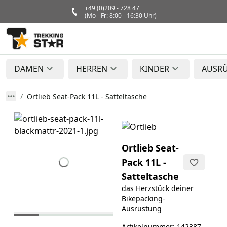
+49 (0)209 - 728 47
(Mo - Fr: 8:00 - 16:30 Uhr)
DAMEN
HERREN
KINDER
AUSR
Ortlieb Seat-Pack 11L - Satteltasche
Ortlieb Seat-
Pack 11L -
Satteltasche
das Herzstück deiner
Bikepacking-
Ausrüstung
Artikelnummer: 142387