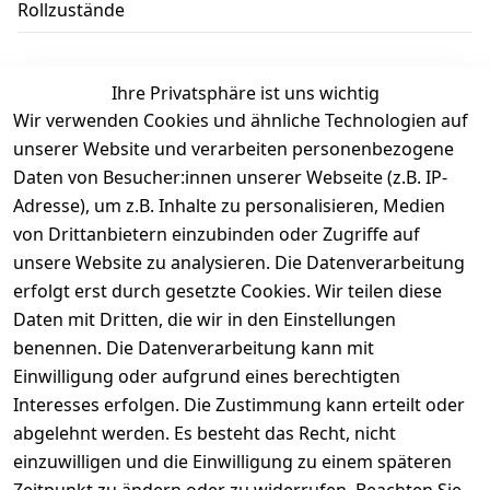
Rollzustände
Ihre Privatsphäre ist uns wichtig
Wir verwenden Cookies und ähnliche Technologien auf
Kundenbewertungen
unserer Website und verarbeiten personenbezogene
Daten von Besucher:innen unserer Webseite (z.B. IP-
Durchschnittliche Bewertung
Adresse), um z.B. Inhalte zu personalisieren, Medien
0
von Drittanbietern einzubinden oder Zugriffe auf
Basierend auf 0 Bewertung(en)
unsere Website zu analysieren. Die Datenverarbeitung
Bewertung abgeben
erfolgt erst durch gesetzte Cookies. Wir teilen diese
Daten mit Dritten, die wir in den Einstellungen
5
( 0 )
benennen. Die Datenverarbeitung kann mit
4
( 0 )
Einwilligung oder aufgrund eines berechtigten
3
( 0 )
Interesses erfolgen. Die Zustimmung kann erteilt oder
2
( 0 )
abgelehnt werden. Es besteht das Recht, nicht
1
( 0 )
einzuwilligen und die Einwilligung zu einem späteren