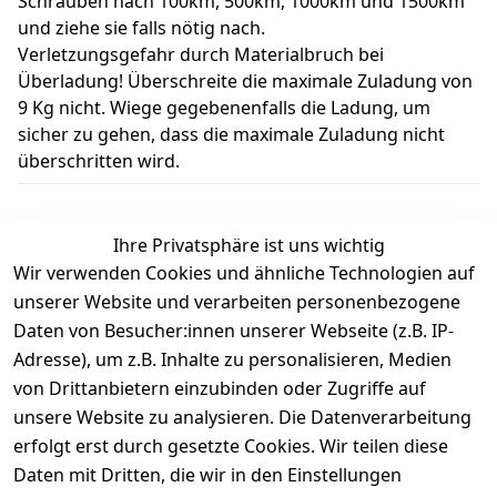
Schrauben nach 100km, 500km, 1000km und 1500km
und ziehe sie falls nötig nach.
Verletzungsgefahr durch Materialbruch bei
Überladung! Überschreite die maximale Zuladung von
9 Kg nicht. Wiege gegebenenfalls die Ladung, um
sicher zu gehen, dass die maximale Zuladung nicht
überschritten wird.
Ihre Privatsphäre ist uns wichtig
Wir verwenden Cookies und ähnliche Technologien auf
Kundenbewertungen
unserer Website und verarbeiten personenbezogene
Daten von Besucher:innen unserer Webseite (z.B. IP-
Durchschnittliche Bewertung
Adresse), um z.B. Inhalte zu personalisieren, Medien
0
von Drittanbietern einzubinden oder Zugriffe auf
Basierend auf 0 Bewertung(en)
unsere Website zu analysieren. Die Datenverarbeitung
Bewertung abgeben
erfolgt erst durch gesetzte Cookies. Wir teilen diese
Daten mit Dritten, die wir in den Einstellungen
5
( 0 )