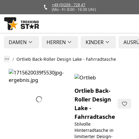
+49 (0)209 - 728 47
(Mo - Fr: 8:00 - 16:30 Uhr)
DAMEN
HERREN
KINDER
AUSR
Ortlieb Back-Roller Design Lake - Fahrradtasche
Ortlieb Back-
Roller Design
Lake -
Fahrradtasche
Stilvolle
Hinterradtasche in
limitierter Design-