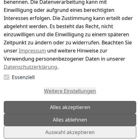
benennen. Die Datenverarbeitung kann mit
4
( 0 )
Einwilligung oder aufgrund eines berechtigten
3
( 0 )
Interesses erfolgen. Die Zustimmung kann erteilt oder
2
( 0 )
abgelehnt werden. Es besteht das Recht, nicht
1
( 0 )
einzuwilligen und die Einwilligung zu einem späteren
Zeitpunkt zu ändern oder zu widerrufen. Beachten Sie
Es hat noch niemand eine Bewertung für diesen
unser
Impressum
und weitere Hinweise zur
Artikel abgegeben
Verwendung personenbezogener Daten in unserer
Datenschutzerklärung
.
Essenziell
EU-Verantwortliche Person - klicken Sie für Details
Weitere Einstellungen
Alles akzeptieren
Alles ablehnen
Auswahl akzeptieren