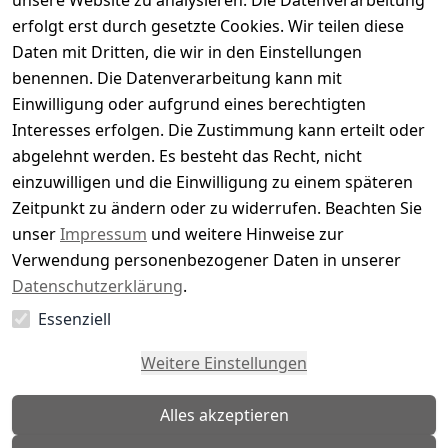
unsere Website zu analysieren. Die Datenverarbeitung
Bewertung abgeben
erfolgt erst durch gesetzte Cookies. Wir teilen diese
Daten mit Dritten, die wir in den Einstellungen
5
( 0 )
benennen. Die Datenverarbeitung kann mit
4
( 0 )
Einwilligung oder aufgrund eines berechtigten
3
( 0 )
Interesses erfolgen. Die Zustimmung kann erteilt oder
2
( 0 )
abgelehnt werden. Es besteht das Recht, nicht
1
( 0 )
einzuwilligen und die Einwilligung zu einem späteren
Zeitpunkt zu ändern oder zu widerrufen. Beachten Sie
Es hat noch niemand eine Bewertung für diesen
unser
Impressum
und weitere Hinweise zur
Artikel abgegeben
Verwendung personenbezogener Daten in unserer
Datenschutzerklärung
.
Essenziell
EU-Verantwortliche Person - klicken Sie für Details
Weitere Einstellungen
Alles akzeptieren