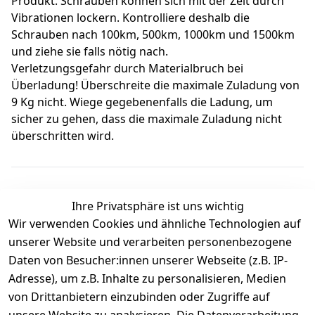
Produkt. Schrauben können sich mit der Zeit durch
Vibrationen lockern. Kontrolliere deshalb die
Schrauben nach 100km, 500km, 1000km und 1500km
und ziehe sie falls nötig nach.
Verletzungsgefahr durch Materialbruch bei
Überladung! Überschreite die maximale Zuladung von
9 Kg nicht. Wiege gegebenenfalls die Ladung, um
sicher zu gehen, dass die maximale Zuladung nicht
überschritten wird.
Ihre Privatsphäre ist uns wichtig
Wir verwenden Cookies und ähnliche Technologien auf
Kundenbewertungen
unserer Website und verarbeiten personenbezogene
Daten von Besucher:innen unserer Webseite (z.B. IP-
Durchschnittliche Bewertung
Adresse), um z.B. Inhalte zu personalisieren, Medien
0
von Drittanbietern einzubinden oder Zugriffe auf
Basierend auf 0 Bewertung(en)