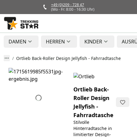
+49 (0)209 - 728 47
(Mo - Fr: 8:00 - 16:30 Uhr)
DAMEN
HERREN
KINDER
AUSR
Ortlieb Back-Roller Design Jellyfish - Fahrradtasche
Ortlieb Back-
Roller Design
Jellyfish -
Fahrradtasche
Stilvolle
Hinterradtasche in
limitierter Design-