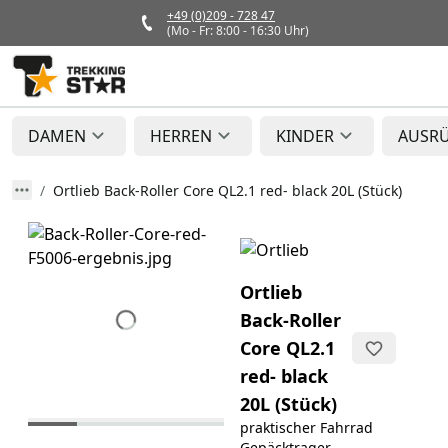
+49 (0)209 - 728 47
(Mo - Fr: 8:00 - 16:30 Uhr)
DAMEN
HERREN
KINDER
AUSR
Ortlieb Back-Roller Core QL2.1 red- black 20L (Stück)
Ortlieb
Back-Roller
Core QL2.1
red- black
20L (Stück)
praktischer Fahrrad
Gepäcktrager