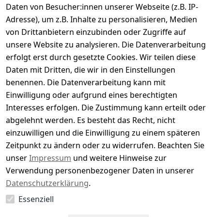
Daten von Besucher:innen unserer Webseite (z.B. IP-
Durchschnittliche Bewertung
Adresse), um z.B. Inhalte zu personalisieren, Medien
0
von Drittanbietern einzubinden oder Zugriffe auf
Basierend auf 0 Bewertung(en)
unsere Website zu analysieren. Die Datenverarbeitung
Bewertung abgeben
erfolgt erst durch gesetzte Cookies. Wir teilen diese
Daten mit Dritten, die wir in den Einstellungen
5
( 0 )
benennen. Die Datenverarbeitung kann mit
4
( 0 )
Einwilligung oder aufgrund eines berechtigten
3
( 0 )
Interesses erfolgen. Die Zustimmung kann erteilt oder
2
( 0 )
abgelehnt werden. Es besteht das Recht, nicht
1
( 0 )
einzuwilligen und die Einwilligung zu einem späteren
Zeitpunkt zu ändern oder zu widerrufen. Beachten Sie
Es hat noch niemand eine Bewertung für diesen
unser
Impressum
und weitere Hinweise zur
Artikel abgegeben
Verwendung personenbezogener Daten in unserer
Datenschutzerklärung
.
Essenziell
EU-Verantwortliche Person - klicken Sie für Details