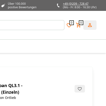
Über 100.000
+49 (0)209 - 728 47
positive Bewertungen
(Mo - Fr: 8:00 - 16:30 Uhr)
0
0
ban QL3.1 -
(Einzeln)
on Ortlieb