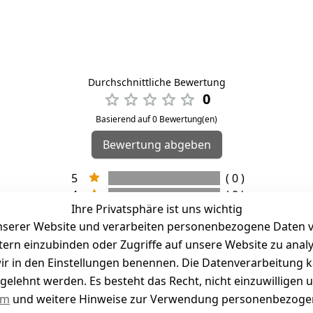
Durchschnittliche Bewertung
0
Basierend auf 0 Bewertung(en)
Bewertung abgeben
5
( 0 )
4
( 0 )
Ihre Privatsphäre ist uns wichtig
3
( 0 )
serer Website und verarbeiten personenbezogene Daten vo
2
( 0 )
etern einzubinden oder Zugriffe auf unsere Website zu anal
1
( 0 )
e wir in den Einstellungen benennen. Die Datenverarbeitung 
gelehnt werden. Es besteht das Recht, nicht einzuwilligen 
kel abgegeben
um
und weitere Hinweise zur Verwendung personenbezogen