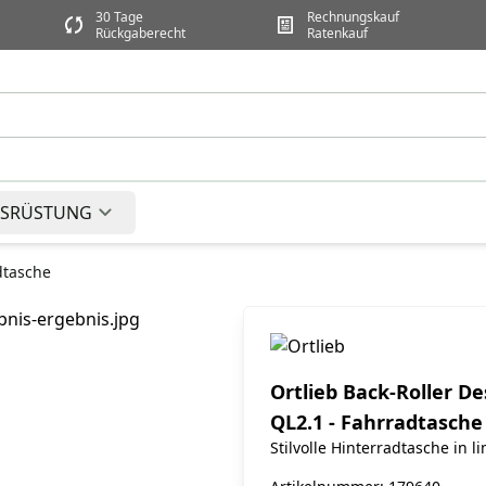
30 Tage
Rechnungskauf
Rückgaberecht
Ratenkauf
SRÜSTUNG
dtasche
Ortlieb Back-Roller D
QL2.1 - Fahrradtasche
Stilvolle Hinterradtasche in l