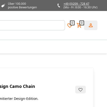
Über 100.000
+49 (0)209 - 728 47
positive Bewertungen
(Mo - Fr: 8:00 - 16:30 Uhr)
0
0
esign Camo Chain
imitierter Design-Edition.