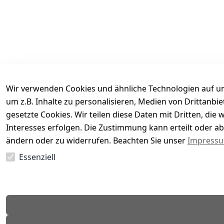
Wir verwenden Cookies und ähnliche Technologien auf un
um z.B. Inhalte zu personalisieren, Medien von Drittanbi
gesetzte Cookies. Wir teilen diese Daten mit Dritten, di
Interesses erfolgen. Die Zustimmung kann erteilt oder ab
Es hat noch niemand eine Bewertung für diesen Arti
ändern oder zu widerrufen. Beachten Sie unser
Impress
Essenziell
EU-Verantwortliche Person - klicken Sie für Details