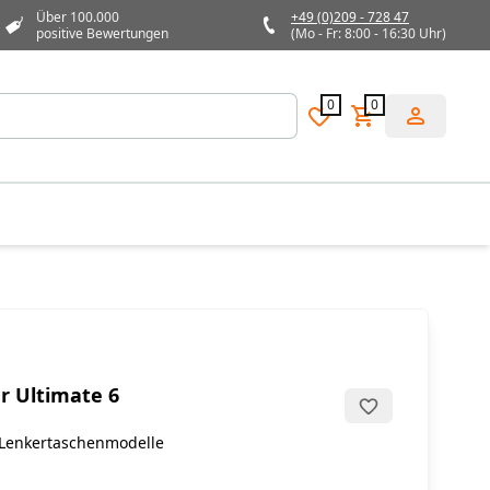
Über 100.000
+49 (0)209 - 728 47
positive Bewertungen
(Mo - Fr: 8:00 - 16:30 Uhr)
0
0
r Ultimate 6
6 Lenkertaschenmodelle