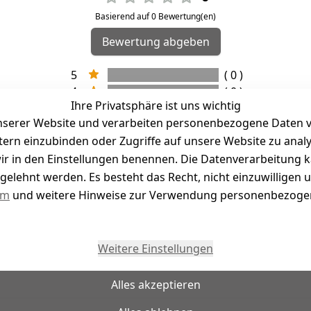
Basierend auf 0 Bewertung(en)
Bewertung abgeben
5
( 0 )
4
( 0 )
Ihre Privatsphäre ist uns wichtig
3
( 0 )
serer Website und verarbeiten personenbezogene Daten vo
2
( 0 )
etern einzubinden oder Zugriffe auf unsere Website zu anal
1
( 0 )
e wir in den Einstellungen benennen. Die Datenverarbeitung 
gelehnt werden. Es besteht das Recht, nicht einzuwilligen 
kel abgegeben
um
und weitere Hinweise zur Verwendung personenbezogen
Weitere Einstellungen
Alles akzeptieren