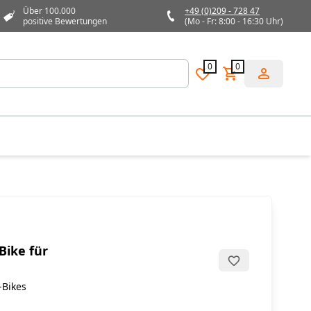
Über 100.000
+49 (0)209 - 728 47
positive Bewertungen
(Mo - Fr: 8:00 - 16:30 Uhr)
0
0
Bike für
-Bikes