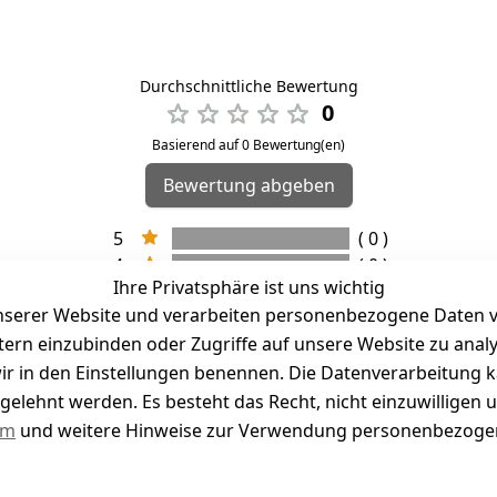
Durchschnittliche Bewertung
0
Basierend auf 0 Bewertung(en)
Bewertung abgeben
5
( 0 )
4
( 0 )
Ihre Privatsphäre ist uns wichtig
3
( 0 )
serer Website und verarbeiten personenbezogene Daten vo
2
( 0 )
etern einzubinden oder Zugriffe auf unsere Website zu anal
1
( 0 )
e wir in den Einstellungen benennen. Die Datenverarbeitung 
gelehnt werden. Es besteht das Recht, nicht einzuwilligen 
kel abgegeben
um
und weitere Hinweise zur Verwendung personenbezogen