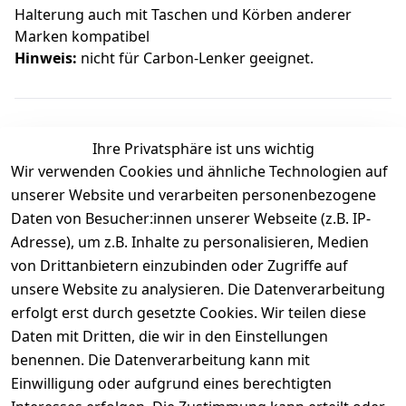
Halterung auch mit Taschen und Körben anderer
Marken kompatibel
Hinweis:
nicht für Carbon-Lenker geeignet.
Ihre Privatsphäre ist uns wichtig
Wir verwenden Cookies und ähnliche Technologien auf
Kundenbewertungen
unserer Website und verarbeiten personenbezogene
Daten von Besucher:innen unserer Webseite (z.B. IP-
Durchschnittliche Bewertung
Adresse), um z.B. Inhalte zu personalisieren, Medien
0
von Drittanbietern einzubinden oder Zugriffe auf
Basierend auf 0 Bewertung(en)
unsere Website zu analysieren. Die Datenverarbeitung
Bewertung abgeben
erfolgt erst durch gesetzte Cookies. Wir teilen diese
Daten mit Dritten, die wir in den Einstellungen
5
( 0 )
benennen. Die Datenverarbeitung kann mit
4
( 0 )
Einwilligung oder aufgrund eines berechtigten
3
( 0 )