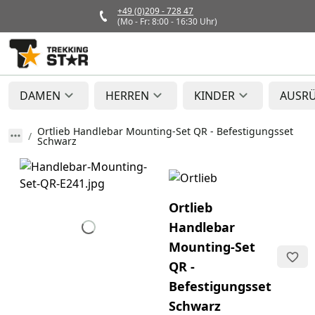
+49 (0)209 - 728 47
(Mo - Fr: 8:00 - 16:30 Uhr)
DAMEN
HERREN
KINDER
AUSR
Ortlieb Handlebar Mounting-Set QR - Befestigungsset
Schwarz
Ortlieb
Handlebar
Mounting-Set
QR -
Befestigungsset
Schwarz