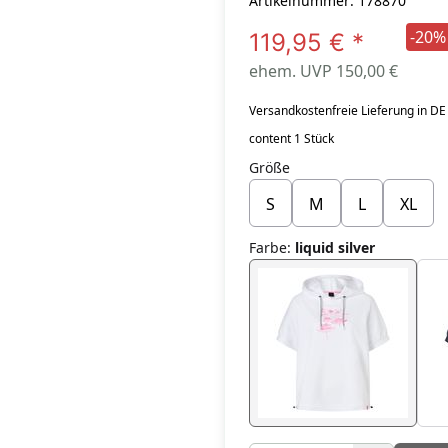
Artikelnummer: 178870
-20%
119,95 €
*
ehem. UVP 150,00 €
Versandkostenfreie Lieferung in DE
content 1 Stück
Größe
S
M
L
XL
Farbe
:
liquid silver