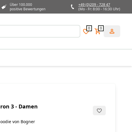
Über 100.000
+49 (0)209 - 728 47
positive Bewertungen
(Mo - Fr: 8:00 - 16:30 Uhr)
0
0
aron 3 - Damen
oodie von Bogner