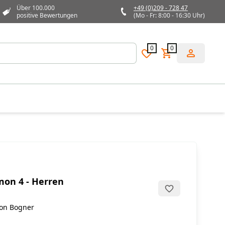
Über 100.000
+49 (0)209 - 728 47
positive Bewertungen
(Mo - Fr: 8:00 - 16:30 Uhr)
0
0
mon 4 - Herren
von Bogner