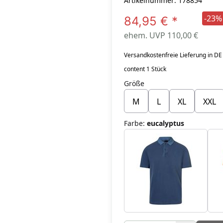
Artikelnummer: 178854
-23%
84,95 €
*
ehem. UVP 110,00 €
Versandkostenfreie Lieferung in DE
content 1 Stück
Größe
M
L
XL
XXL
Farbe
:
eucalyptus