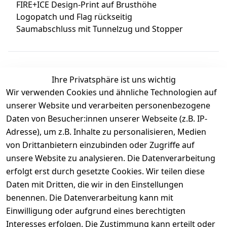
FIRE+ICE Design-Print auf Brusthöhe
Logopatch und Flag rückseitig
Saumabschluss mit Tunnelzug und Stopper
Ihre Privatsphäre ist uns wichtig
Wir verwenden Cookies und ähnliche Technologien auf
Kundenbewertungen
unserer Website und verarbeiten personenbezogene
Daten von Besucher:innen unserer Webseite (z.B. IP-
Durchschnittliche Bewertung
Adresse), um z.B. Inhalte zu personalisieren, Medien
0
von Drittanbietern einzubinden oder Zugriffe auf
Basierend auf 0 Bewertung(en)
unsere Website zu analysieren. Die Datenverarbeitung
Bewertung abgeben
erfolgt erst durch gesetzte Cookies. Wir teilen diese
Daten mit Dritten, die wir in den Einstellungen
5
( 0 )
benennen. Die Datenverarbeitung kann mit
4
( 0 )
Einwilligung oder aufgrund eines berechtigten
3
( 0 )
Interesses erfolgen. Die Zustimmung kann erteilt oder