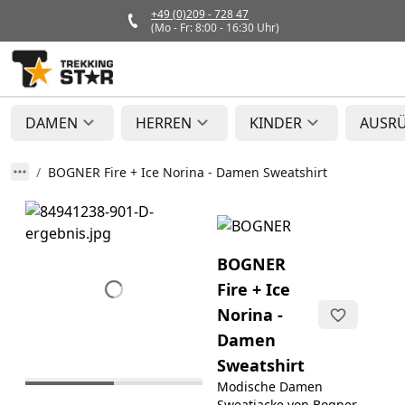
+49 (0)209 - 728 47
(Mo - Fr: 8:00 - 16:30 Uhr)
DAMEN
HERREN
KINDER
AUSR
BOGNER Fire + Ice Norina - Damen Sweatshirt
BOGNER
Fire + Ice
Norina -
Damen
Sweatshirt
Modische Damen
Sweatjacke von Bogner