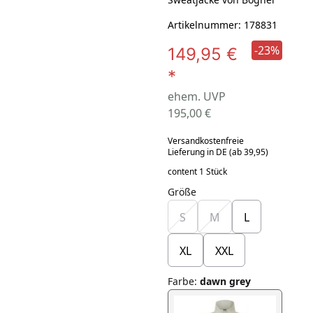
Artikelnummer: 178831
-23%
149,95 €
*
ehem. UVP
195,00 €
Versandkostenfreie
Lieferung in DE (ab 39,95)
content 1 Stück
Größe
S
M
L
XL
XXL
Farbe
:
dawn grey