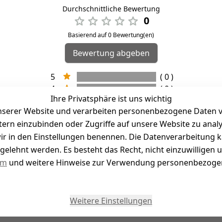
Durchschnittliche Bewertung
0
Basierend auf 0 Bewertung(en)
Bewertung abgeben
5
( 0 )
4
( 0 )
Ihre Privatsphäre ist uns wichtig
3
( 0 )
serer Website und verarbeiten personenbezogene Daten vo
2
( 0 )
etern einzubinden oder Zugriffe auf unsere Website zu anal
1
( 0 )
e wir in den Einstellungen benennen. Die Datenverarbeitung 
gelehnt werden. Es besteht das Recht, nicht einzuwilligen 
kel abgegeben
um
und weitere Hinweise zur Verwendung personenbezogen
Weitere Einstellungen