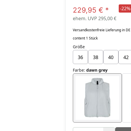
-22%
229,95 €
*
ehem. UVP 295,00 €
Versandkostenfreie Lieferung in DE
content 1 Stück
Größe
36
38
40
42
Farbe
:
dawn grey