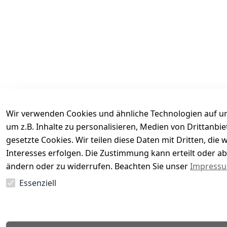
Wir verwenden Cookies und ähnliche Technologien auf un
um z.B. Inhalte zu personalisieren, Medien von Drittanbi
gesetzte Cookies. Wir teilen diese Daten mit Dritten, di
Interesses erfolgen. Die Zustimmung kann erteilt oder ab
Es hat noch niemand eine Bewertung für diesen Arti
ändern oder zu widerrufen. Beachten Sie unser
Impress
Essenziell
EU-Verantwortliche Person - klicken Sie für Details