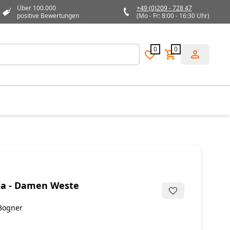
Über 100.000
+49 (0)209 - 728 47
positive Bewertungen
(Mo - Fr: 8:00 - 16:30 Uhr)
0
0
ila - Damen Weste
Bogner