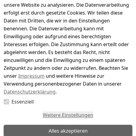
unsere Website zu analysieren. Die Datenverarbeitung
Bewertung abgeben
erfolgt erst durch gesetzte Cookies. Wir teilen diese
Daten mit Dritten, die wir in den Einstellungen
5
( 0 )
benennen. Die Datenverarbeitung kann mit
4
( 0 )
Einwilligung oder aufgrund eines berechtigten
3
( 0 )
Interesses erfolgen. Die Zustimmung kann erteilt oder
2
( 0 )
abgelehnt werden. Es besteht das Recht, nicht
1
( 0 )
einzuwilligen und die Einwilligung zu einem späteren
Zeitpunkt zu ändern oder zu widerrufen. Beachten Sie
Es hat noch niemand eine Bewertung für diesen
unser
Impressum
und weitere Hinweise zur
Artikel abgegeben
Verwendung personenbezogener Daten in unserer
Datenschutzerklärung
.
Essenziell
EU-Verantwortliche Person - klicken Sie für Details
Weitere Einstellungen
Alles akzeptieren