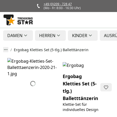
+49 (0)209 - 728 47
(Mo - Fr: 8:00 - 16:30 Uhr)
DAMEN
HERREN
KINDER
AUSR
Ergobag Kletties Set (5-tlg.) Balletttänzerin
Ergobag
Kletties Set (5-
tlg.)
Balletttänzerin
Klettie-Set für
individuelles Design