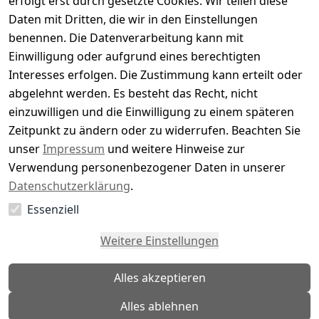
erfolgt erst durch gesetzte Cookies. Wir teilen diese
Daten mit Dritten, die wir in den Einstellungen
5
( 0 )
benennen. Die Datenverarbeitung kann mit
4
( 0 )
Einwilligung oder aufgrund eines berechtigten
3
( 0 )
Interesses erfolgen. Die Zustimmung kann erteilt oder
2
( 0 )
abgelehnt werden. Es besteht das Recht, nicht
1
( 0 )
einzuwilligen und die Einwilligung zu einem späteren
Zeitpunkt zu ändern oder zu widerrufen. Beachten Sie
Es hat noch niemand eine Bewertung für diesen
unser
Impressum
und weitere Hinweise zur
Artikel abgegeben
Verwendung personenbezogener Daten in unserer
Datenschutzerklärung
.
Essenziell
EU-Verantwortliche Person - klicken Sie für Details
Weitere Einstellungen
Alles akzeptieren
Alles ablehnen