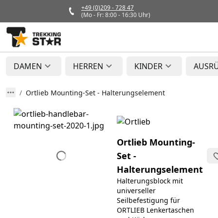
+49 (0)209 - 728 47
(Mo - Fr: 8:00 - 16:30 Uhr)
DAMEN
HERREN
KINDER
AUSR
Ortlieb Mounting-Set - Halterungselement
Ortlieb Mounting-
Set -
Halterungselement
Halterungsblock mit
universeller
Seilbefestigung für
ORTLIEB Lenkertaschen