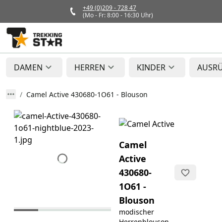
+49 (0)209 - 728 47
(Mo - Fr: 8:00 - 16:30 Uhr)
DAMEN
HERREN
KINDER
AUSR
Camel Active 430680-1O61 - Blouson
Camel
Active
430680-
1O61 -
Blouson
modischer
Herrenblouson