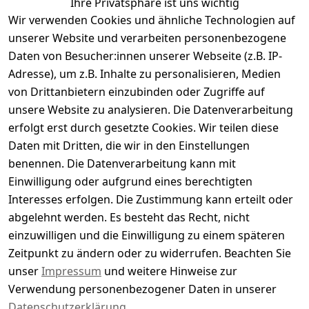
Ihre Privatsphäre ist uns wichtig
Wir verwenden Cookies und ähnliche Technologien auf
Kundenbewertungen
unserer Website und verarbeiten personenbezogene
Daten von Besucher:innen unserer Webseite (z.B. IP-
Durchschnittliche Bewertung
Adresse), um z.B. Inhalte zu personalisieren, Medien
0
von Drittanbietern einzubinden oder Zugriffe auf
Basierend auf 0 Bewertung(en)
unsere Website zu analysieren. Die Datenverarbeitung
Bewertung abgeben
erfolgt erst durch gesetzte Cookies. Wir teilen diese
Daten mit Dritten, die wir in den Einstellungen
5
( 0 )
benennen. Die Datenverarbeitung kann mit
4
( 0 )
Einwilligung oder aufgrund eines berechtigten
3
( 0 )
Interesses erfolgen. Die Zustimmung kann erteilt oder
2
( 0 )
abgelehnt werden. Es besteht das Recht, nicht
1
( 0 )
einzuwilligen und die Einwilligung zu einem späteren
Zeitpunkt zu ändern oder zu widerrufen. Beachten Sie
Es hat noch niemand eine Bewertung für diesen
unser
Impressum
und weitere Hinweise zur
Artikel abgegeben
Verwendung personenbezogener Daten in unserer
Datenschutzerklärung
.