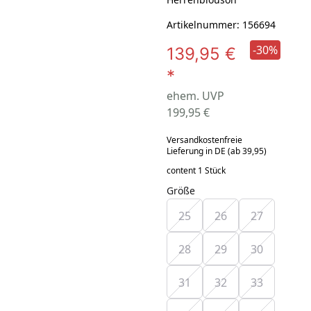
Artikelnummer: 156694
-30%
139,95 €
*
ehem. UVP
199,95 €
Versandkostenfreie
Lieferung in DE (ab 39,95)
content 1 Stück
Größe
25
26
27
28
29
30
31
32
33