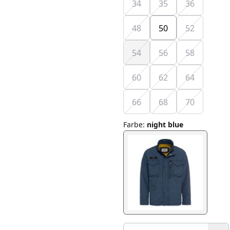
34
35
36
48
50
52
54
56
58
60
62
64
66
68
70
Farbe
:
night blue