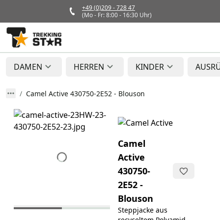
+49 (0)209 - 728 47
(Mo - Fr: 8:00 - 16:30 Uhr)
DAMEN
HERREN
KINDER
AUSR
Camel Active 430750-2E52 - Blouson
Camel
Active
430750-
2E52 -
Blouson
Steppjacke aus
recyceltem Polyamid