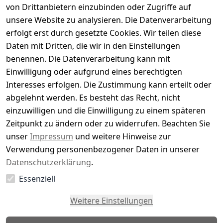
von Drittanbietern einzubinden oder Zugriffe auf
Basierend auf 0 Bewertung(en)
unsere Website zu analysieren. Die Datenverarbeitung
Bewertung abgeben
erfolgt erst durch gesetzte Cookies. Wir teilen diese
Daten mit Dritten, die wir in den Einstellungen
5
( 0 )
benennen. Die Datenverarbeitung kann mit
4
( 0 )
Einwilligung oder aufgrund eines berechtigten
3
( 0 )
Interesses erfolgen. Die Zustimmung kann erteilt oder
2
( 0 )
abgelehnt werden. Es besteht das Recht, nicht
1
( 0 )
einzuwilligen und die Einwilligung zu einem späteren
Zeitpunkt zu ändern oder zu widerrufen. Beachten Sie
Es hat noch niemand eine Bewertung für diesen
unser
Impressum
und weitere Hinweise zur
Artikel abgegeben
Verwendung personenbezogener Daten in unserer
Datenschutzerklärung
.
Essenziell
EU-Verantwortliche Person - klicken Sie für Details
Weitere Einstellungen